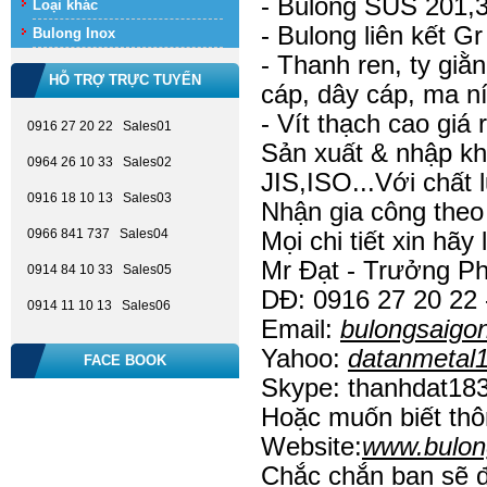
- Bulong SUS 201,
Loại khác
- Bulong liên kết Gr 
Bulong Inox
- Thanh ren, ty giằ
HỖ TRỢ TRỰC TUYẾN
cáp, dây cáp, ma ní,
- Vít thạch cao giá 
0916 27 20 22 Sales01
Sản xuất & nhập kh
0964 26 10 33 Sales02
JIS,ISO...Với chất 
0916 18 10 13 Sales03
Nhận gia công theo
0966 841 737 Sales04
Mọi chi tiết xin hãy 
Mr Đạt - Trưởng P
0914 84 10 33 Sales05
DĐ: 0916 27 20 22 
0914 11 10 13 Sales06
Email:
bulongsaig
Yahoo:
datanmeta
FACE BOOK
Skype: thanhdat18
Hoặc muốn biết thôn
Website:
www.bulon
Chắc chắn bạn sẽ đ