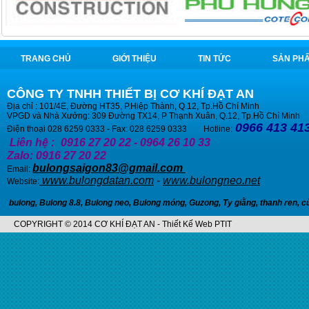
TRANG CHỦ
GIỚI THIỆU
TIN TỨC
SẢN PH
CÔNG TY TNHH THIẾT BỊ CƠ KHÍ ĐẠT AN
Địa chỉ : 101/4E, Đường HT35, P.Hiệp Thành, Q.12, Tp.Hồ Chí Minh
VPGD và Nhà Xưởng: 309 Đường TX14, P Thạnh Xuân, Q.12, Tp.Hồ Chí Minh
0966 413 413
Điện thoại 028 6259 0333 - Fax: 028 6259 0333 Hotline:
Liên hệ :
0916 27 20 22 - 0964 26 10 33
Zalo: 0916 27 20 22
bulongsaigon83@gmail.com
Email:
www.bulongdatan.com
-
www.bulongneo.net
Website:
bulong
,
Bulong 8.8
,
Bulong neo
,
Bulong móng
,
Guzong
,
Ty giằng
,
thanh ren
,
c
COPYRIGHT © 2014 CƠ KHÍ ĐẠT AN - Thiết Kế Web PTIT