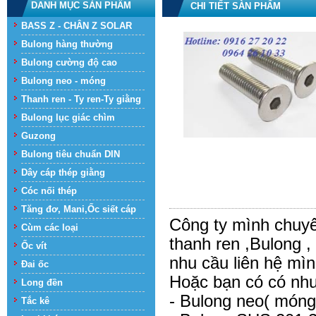
DANH MỤC SẢN PHẨM
CHI TIẾT SÀN PHẨM
BASS Z - CHÂN Z SOLAR
Bulong hàng thường
Bulong cường độ cao
Bulong neo - móng
Thanh ren - Ty ren-Ty giằng
Bulong lục giác chìm
Guzong
Bulong tiêu chuẩn DIN
Dây cáp thép giằng
Cóc nối thép
Tăng đơ, Mani,Ốc siết cáp
Công ty mình chuyê
Cùm các loại
thanh ren ,Bulong ,
Ốc vít
nhu cầu liên hệ mì
Đai ốc
Hoặc bạn có có nhu
Long đền
-
Bulong neo( móng)
Tắc kê