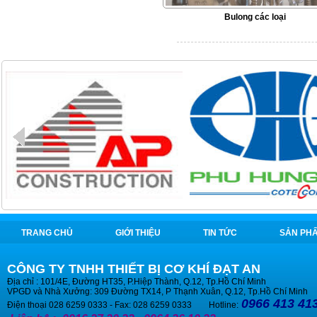
Bulong các loại
TRANG CHỦ
GIỚI THIỆU
TIN TỨC
SẢN PH
CÔNG TY TNHH THIẾT BỊ CƠ KHÍ ĐẠT AN
Địa chỉ : 101/4E, Đường HT35, P.Hiệp Thành, Q.12, Tp.Hồ Chí Minh
VPGD và Nhà Xưởng: 309 Đường TX14, P Thạnh Xuân, Q.12, Tp.Hồ Chí Minh
0966 413 413
Điện thoại 028 6259 0333 - Fax: 028 6259 0333 Hotline: