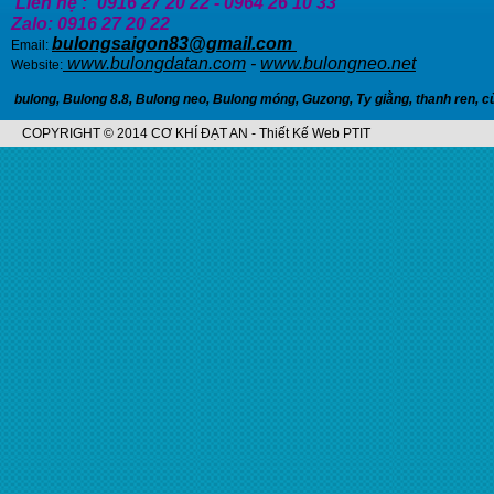
Liên hệ :
0916 27 20 22 - 0964 26 10 33
Zalo: 0916 27 20 22
bulongsaigon83@gmail.com
Email:
www.bulongdatan.com
-
www.bulongneo.net
Website:
bulong
,
Bulong 8.8
,
Bulong neo
,
Bulong móng
,
Guzong
,
Ty giằng
,
thanh ren
,
c
COPYRIGHT © 2014 CƠ KHÍ ĐẠT AN - Thiết Kế Web PTIT