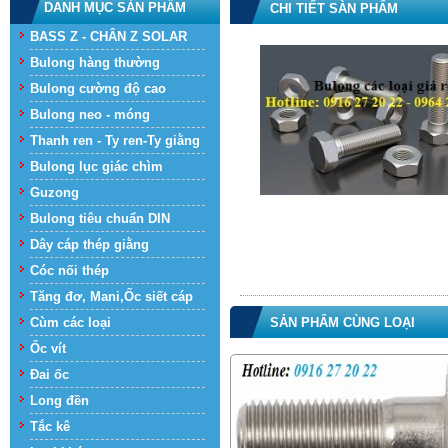
DANH MỤC SẢN PHẨM
CHI TIẾT SÀN PHẨM
BASS Z - CHÂN Z SOLAR
Bulong hàng thường
Bulong cường độ cao
Bulong neo - móng
Thanh ren - Ty ren-Ty giằng
Bulong lục giác chìm
Guzong
Bulong tiêu chuẩn DIN
Dây cáp thép giằng
Cóc nối thép
Tăng đơ, Mani,Ốc siết cáp
Cùm các loại
SẢN PHẨM CÙNG LOẠI
Ốc vít
Đai ốc
Long đền
Tắc kê