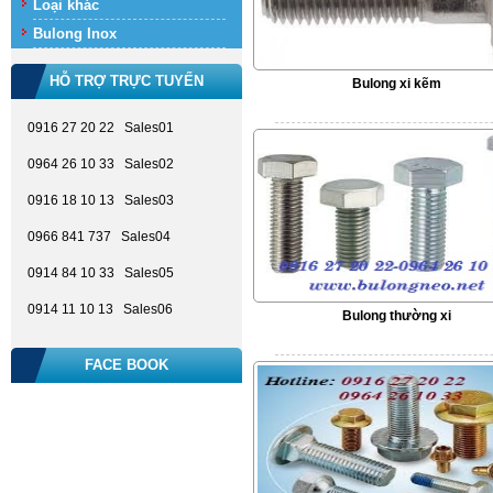
Loại khác
Bulong Inox
HỖ TRỢ TRỰC TUYẾN
Bulong xi kẽm
0916 27 20 22 Sales01
0964 26 10 33 Sales02
0916 18 10 13 Sales03
0966 841 737 Sales04
0914 84 10 33 Sales05
0914 11 10 13 Sales06
Bulong thường xi
FACE BOOK